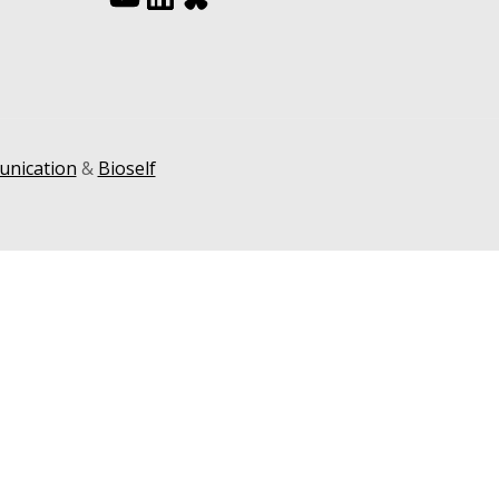
nication
&
Bioself