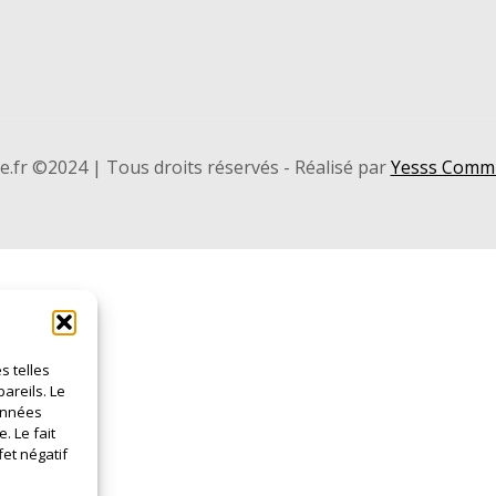
.fr ©2024 | Tous droits réservés - Réalisé par
Yesss Commu
s telles
areils. Le
données
. Le fait
et négatif