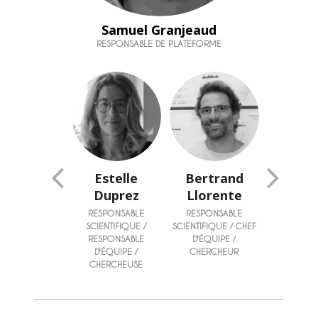
Samuel Granjeaud
RESPONSABLE DE PLATEFORME
Benoit
Estelle
Bertrand
Pie
outorbe
Duprez
Llorente
Bert
INGÉNIEUR
RESPONSABLE
RESPONSABLE
INGÉN
SCIENTIFIQUE /
SCIENTIFIQUE / CHEF
RESPONSABLE
D'ÉQUIPE /
D'ÉQUIPE /
CHERCHEUR
CHERCHEUSE