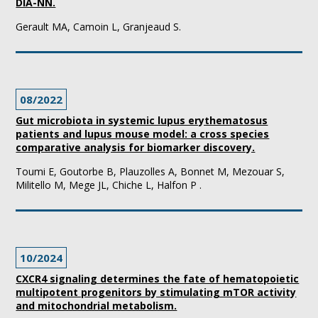
DIA-NN.
Gerault MA, Camoin L, Granjeaud S.
08/2022
Gut microbiota in systemic lupus erythematosus
patients and lupus mouse model: a cross species
comparative analysis for biomarker discovery.
Toumi E, Goutorbe B, Plauzolles A, Bonnet M, Mezouar S,
Militello M, Mege JL, Chiche L, Halfon P .
10/2024
CXCR4 signaling determines the fate of hematopoietic
multipotent progenitors by stimulating mTOR activity
and mitochondrial metabolism.