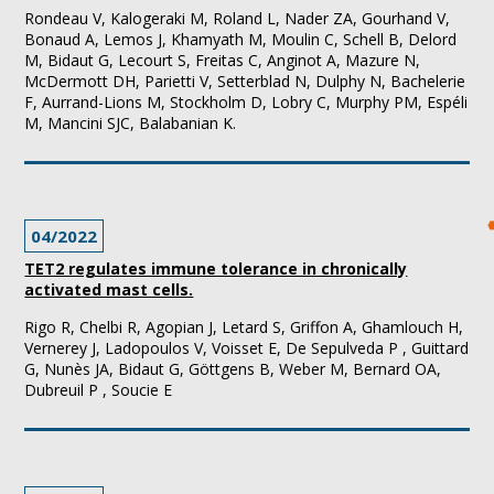
Rondeau V, Kalogeraki M, Roland L, Nader ZA, Gourhand V,
Bonaud A, Lemos J, Khamyath M, Moulin C, Schell B, Delord
M, Bidaut G, Lecourt S, Freitas C, Anginot A, Mazure N,
McDermott DH, Parietti V, Setterblad N, Dulphy N, Bachelerie
F, Aurrand-Lions M, Stockholm D, Lobry C, Murphy PM, Espéli
M, Mancini SJC, Balabanian K.
04/2022
TET2 regulates immune tolerance in chronically
activated mast cells.
Rigo R, Chelbi R, Agopian J, Letard S, Griffon A, Ghamlouch H,
Vernerey J, Ladopoulos V, Voisset E, De Sepulveda P , Guittard
G, Nunès JA, Bidaut G, Göttgens B, Weber M, Bernard OA,
Dubreuil P , Soucie E